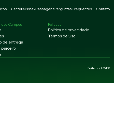
iços
Cantelle
Prinex
Passagens
Perguntas Frequentes
Contato
a dos Campos
Politicas
o
Política de privacidade
es
Termos de Uso
o de entrega
 parceiro
e
Feito por
UWEX