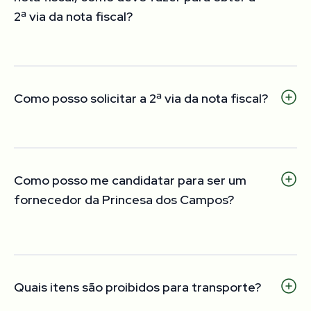
2ª via da nota fiscal?
Entre em contato com a nossa Central de
Cobrança pelo telefone 0800 42 10000.
Como posso solicitar a 2ª via da nota fiscal?
Entre em contato com o remetente, pois a Princesa
dos Campos não tem acesso à nota.
Como posso me candidatar para ser um
fornecedor da Princesa dos Campos?
Acesse:
encomendas.princesadoscampos.com.br/contato
Quais itens são proibidos para transporte?