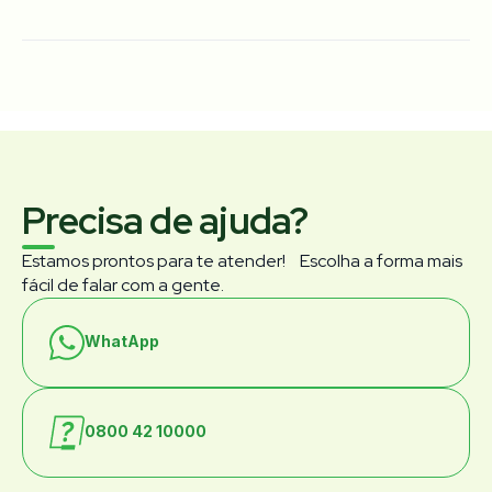
Não transportamos: produtos inflamáveis,
explosivos, corrosivos, drogas ilícitas, armas e
munições, animais vivos, dinheiro em espécie, joias
e pedras preciosas não declaradas, produtos
perecíveis sem acondicionamento adequado e
quaisquer itens proibidos por lei.
Precisa de ajuda?
Estamos prontos para te atender! Escolha a forma mais
fácil de falar com a gente.
WhatApp
0800 42 10000